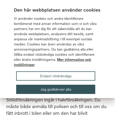
I samarbete med Volvo Cars sedan 1959
Den här webbplatsen använder cookies
Vi använder cookies och andra identifierare
kombinerat med annan information som vi och våra
partners har om dig för att säkerställa att du kan
använda webbplatsen, analysera ditt besök, samt
anpassa vår marknadsföring i till exempel sociala
Meny
Mina sidor
Sök
medier. Cookies kan även användas av våra
annonseringspartners. Du kan godkänna alla eller
tillåta endast nödvändiga cookies och identifierare
Vid skada
Vad har hänt?
Stöld och inbrott
eller ändra inställningarna.
Mer information och
inställningar
Stöld eller inbrott i
Endast nödvändiga
bilen
Jag godkänner alla
Stöldförsäkringen ingår i halvförsäkringen. Du
måste både anmäla till polisen och till oss om du
fått inbrott i bilen eller om d
en ha
r blivit