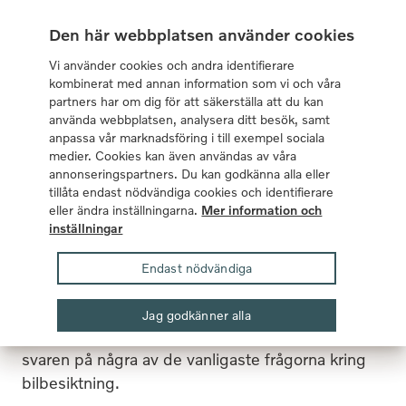
I samarbete med Volvo Cars sedan 1959
Den här webbplatsen använder cookies
Vi använder cookies och andra identifierare
kombinerat med annan information som vi och våra
partners har om dig för att säkerställa att du kan
använda webbplatsen, analysera ditt besök, samt
anpassa vår marknadsföring i till exempel sociala
Meny
Mina sidor
Sök
medier. Cookies kan även användas av våra
annonseringspartners. Du kan godkänna alla eller
tillåta endast nödvändiga cookies och identifierare
Tips och råd
Köpa och äga bil
Besiktiga bilen
eller ändra inställningarna.
Mer information och
inställningar
Besiktiga bilen
Endast nödvändiga
Att besiktiga bilen i tid är ett måste, bland annat
Jag godkänner alla
för att bilförsäkringen ska gälla. Här hittar du
svaren på några av de vanligaste frågorna kring
bilbesiktning.