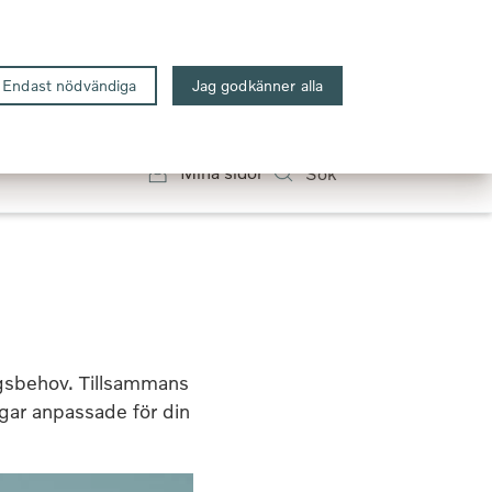
Endast nödvändiga
Jag godkänner alla
öretag
Lastbilar
Anläggningsmaskiner
Mina sidor
Sök
ingsbehov. Tillsammans
ngar anpassade för din