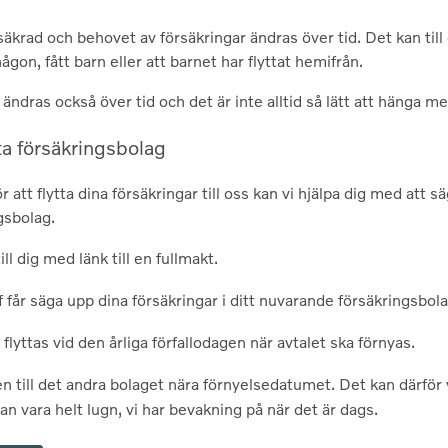
säkrad och behovet av försäkringar ändras över tid. Det kan till
någon, fått barn eller att barnet har flyttat hemifrån.
ändras också över tid och det är inte alltid så lätt att hänga me
ta försäkrings­bolag
tt flytta dina försäkringar till oss kan vi hjälpa dig med att s
gsbolag.
ill dig med länk till en fullmakt.
 får säga upp dina försäkringar i ditt nuvarande försäkringsbola
flyttas vid den årliga förfallodagen när avtalet ska förnyas.
en till det andra bolaget nära förnyelsedatumet. Det kan därför
n vara helt lugn, vi har bevakning på när det är dags.