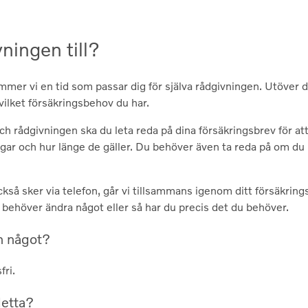
ningen till?
mmer vi en tid som passar dig för själva rådgivningen. Utöver de
am vilket försäkringsbehov du har.
ch rådgivningen ska du leta reda på dina försäkringsbrev för a
gar och hur länge de gäller. Du behöver även ta reda på om du h
kså sker via telefon, går vi tillsammans igenom ditt försäkrin
 behöver ändra något eller så har du precis det du behöver.
n något?
fri.
detta?