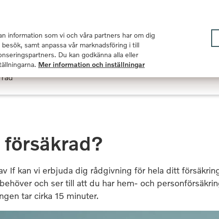
I samarbete med Volvo Cars sedan 1959
n information som vi och våra partners har om dig
Privat
F
t besök, samt anpassa vår marknadsföring i till
nseringspartners. Du kan godkänna alla eller
tällningarna.
Mer information och inställningar
 råd
t försäkrad?
av If kan vi erbjuda dig rådgivning för hela ditt försäkr
behöver och ser till att du har hem- och personförsäkri
ingen tar cirka 15 minuter.