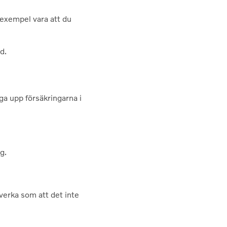
 exempel vara att du
d.
äga upp försäkringarna i
g.
 verka som att det inte