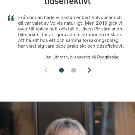
tidseffektivt
Från början hade vi nästan enbart Volvobilar och
V
då var valet av Volvia naturligt. Men 2019 gick vi
m
över till Volvia helt och hållet, även för våra andra
h
bilmärken, för att göra administrationen enklare.
f
Att ha allt hos ett och samma försäkringsbolag
t
har visat sig vara både praktiskt och tidseffektivt.
Jan Lithman, bilansvarig på Byggbeslag.