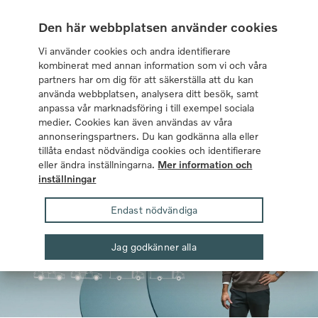
I samarbete med Volvo Cars sedan 1959
Den här webbplatsen använder cookies
Vi använder cookies och andra identifierare
kombinerat med annan information som vi och våra
partners har om dig för att säkerställa att du kan
använda webbplatsen, analysera ditt besök, samt
anpassa vår marknadsföring i till exempel sociala
Meny
Logga in
Sök
medier. Cookies kan även användas av våra
annonseringspartners. Du kan godkänna alla eller
tillåta endast nödvändiga cookies och identifierare
Företagsförsäkringar
Därför Volvia
Volvia för alla
eller ändra inställningarna.
Mer information och
bilmärken
inställningar
Endast nödvändiga
Jag godkänner alla